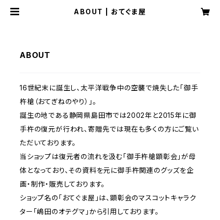
ABOUT | おてぐま屋
ABOUT
16世紀末に誕生し、太平洋戦争中の空襲で焼失した「御手
杵槍（おてぎねのやり）」。
誕生の地である静岡県島田市では2002年と2015年に御
手杵の復元が行われ、寄贈先では現在も多くの方にご覧い
ただいております。
当ショップは復元者の流れを汲む「御手杵槍顕彰会」が母
体となっており、その資料を元に御手杵関連のグッズを企
画・制作・販売しております。
ショップ名の「おてぐま屋」は、顕彰会のマスコットキャラク
ター「嶋田のオテグマ」から引用しております。